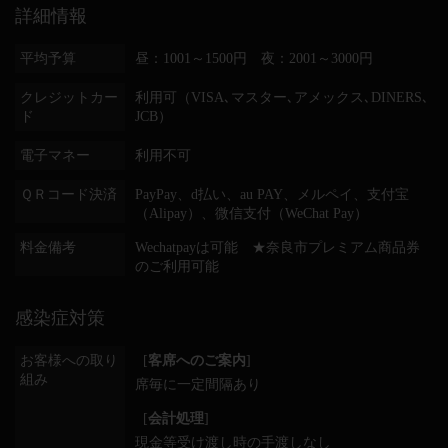
詳細情報
平均予算
昼：1001～1500円 夜：2001～3000円
クレジットカー
利用可（VISA､マスター､アメックス､DINERS､
ド
JCB）
電子マネー
利用不可
ＱＲコード決済
PayPay、d払い、au PAY、メルペイ、支付宝
（Alipay）、微信支付（WeChat Pay）
料金備考
Wechatpayは可能 ★奈良市プレミアム商品券
のご利用可能
感染症対策
お客様への取り
[
客席へのご案内
]
組み
席毎に一定間隔あり
[
会計処理
]
現金等受け渡し時の手渡しなし