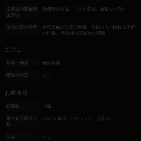
従業員の安全衛
勤務時の検温
マスク着用
頻繁な手洗い
生管理
店舗の衛生管理
換気設備の設置と換気
多数の人が触れる箇所
の消毒
備品/卓上設置物の消毒
たばこ
禁煙・喫煙
全席禁煙
喫煙専用室
なし
お席情報
総席数
40席
最大宴会収容人
50人(立食時、パーティー、貸切時)
数
個室
なし