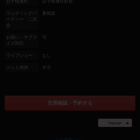
お子様連れ
お子様連れ歓迎
ウェディングパ
要相談
ーティー・二次
会
お祝い・サプラ
可
イズ対応
ライブショー
なし
ペット同伴
不可
空席確認・予約する
language
Cookie利用について