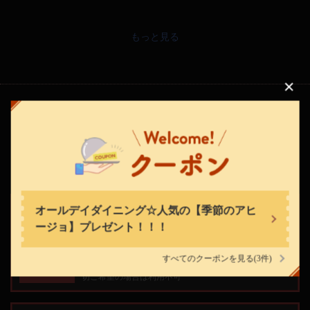
もっと見る
この店舗情報をシェアする
クーポン
LA TERRASSE ALL DAY DINING
奈良県奈良市小西町１３ １F
https://alldaydining.owst.jp/
お店情報をコピー
オールデイダイニング☆人気の【季節のアヒ
オールデイダイニング☆人気の【季節のアヒージョ】プレゼ
ント！！！
ージョ】プレゼント！！！
予約時
提示条件
すべてのクーポンを見る
(3件)
他券・サービス併用不可、ランチ不可、要予約/※貸
利用条件
切ご希望の場合は利用不可
閉じる