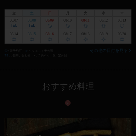
金
土
日
月
火
水
木
08/07
08/08
08/09
08/10
08/11
08/12
08/13
TEL
TEL
◎
◎
◎
◎
◎
08/14
08/15
08/16
08/17
08/18
08/19
08/20
◎
◎
◎
◎
◎
◎
◎
その他の日付を見る
◎
即予約可
□
リクエスト予約可
TEL
要問い合わせ
×
予約不可
休
定休日
おすすめ料理